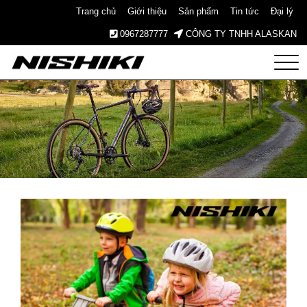
Trang chủ
Giới thiệu
Sản phẩm
Tin tức
Đại lý
0967287777
CÔNG TY TNHH ALASKAN
Nishiki
– Xe
Đạp
Nhật
Bản –
Since