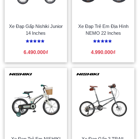
Xe Đạp Gấp Nishiki Junior
Xe Đạp Trẻ Em Địa Hình
14 Inches
NEMO 22 Inches
Được
Được
xếp
xếp
6.490.000
₫
4.990.000
₫
hạng
hạng
0
0
5
5
sao
sao
Xe Đạp Trẻ Em NISHIKI
Xe Đạp Gấp 3 TRAIL