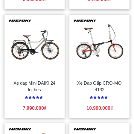
hạng
hạng
0
0
5
5
sao
sao
Xe đạp Mini DAIKI 24
Xe Đạp Gấp CRO-MO
Inches
4132
Được
Được
xếp
xếp
7.990.000
₫
10.990.000
₫
hạng
hạng
0
0
5
5
sao
sao