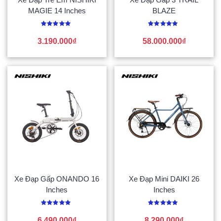
MAGIE 14 Inches
BLAZE
Được
Được
xếp
xếp
3.190.000
₫
58.000.000
₫
hạng
hạng
0
0
5
5
sao
sao
Xe Đạp Gấp ONANDO 16
Xe Đạp Mini DAIKI 26
Inches
Inches
Được
Được
xếp
xếp
6.490.000
₫
8.290.000
₫