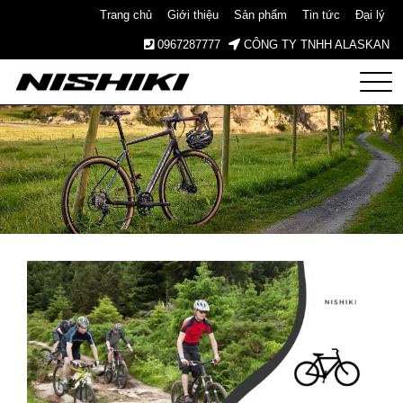
Trang chủ
Giới thiệu
Sản phẩm
Tin tức
Đại lý
0967287777
CÔNG TY TNHH ALASKAN
Nishiki
– Xe
Đạp
Nhật
Bản –
Since