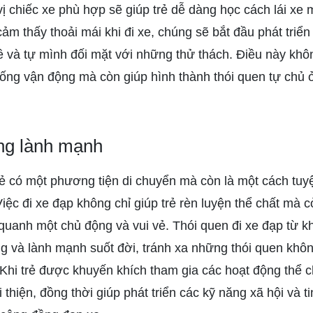
vị chiếc xe phù hợp sẽ giúp trẻ dễ dàng học cách lái xe
 cảm thấy thoải mái khi đi xe, chúng sẽ bắt đầu phát triể
ề và tự mình đối mặt với những thử thách. Điều này không
huống vận động mà còn giúp hình thành thói quen tự chủ 
ng lành mạnh
rẻ có một phương tiện di chuyển mà còn là một cách tuy
iệc đi xe đạp không chỉ giúp trẻ rèn luyện thể chất mà cò
uanh một chủ động và vui vẻ. Thói quen đi xe đạp từ kh
ng và lành mạnh suốt đời, tránh xa những thói quen khôn
 Khi trẻ được khuyến khích tham gia các hoạt động thể 
 thiện, đồng thời giúp phát triển các kỹ năng xã hội và t