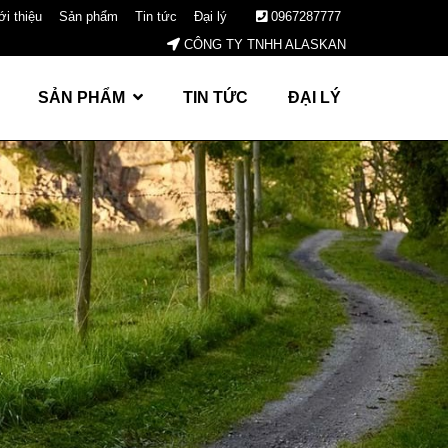
ới thiệu
Sản phẩm
Tin tức
Đại lý
0967287777
CÔNG TY TNHH ALASKAN
SẢN PHẨM
TIN TỨC
ĐẠI LÝ