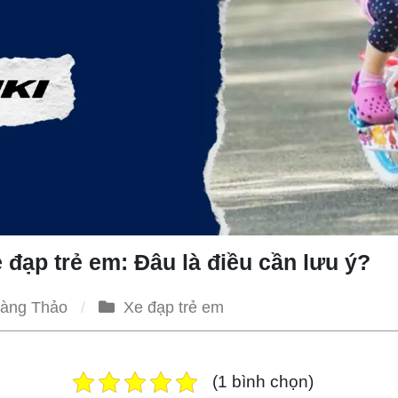
 đạp trẻ em: Đâu là điều cần lưu ý?
àng Thảo
Xe đạp trẻ em
(1 bình chọn)