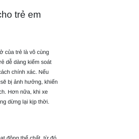
cho trẻ em
ở của trẻ là vô cùng
trẻ dễ dàng kiểm soát
cách chính xác. Nếu
 sẽ bị ảnh hưởng, khiến
ch. Hơn nữa, khi xe
g dừng lại kịp thời.
ạt động thể chất, từ đó