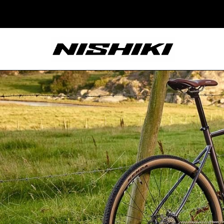
Nishiki – Xe Đạp
Nhật Bản – Since
1965