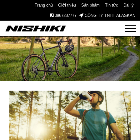
Trang chủ
Giới thiệu
Sản phẩm
Tin tức
Đại lý
0967287777
CÔNG TY TNHH ALASKAN
Nishiki
– Xe
Đạp
Nhật
Bản –
Since