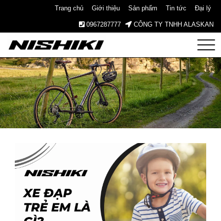
Trang chủ
Giới thiệu
Sản phẩm
Tin tức
Đại lý
0967287777
CÔNG TY TNHH ALASKAN
Nishiki
– Xe
Đạp
Nhật
Bản –
Since