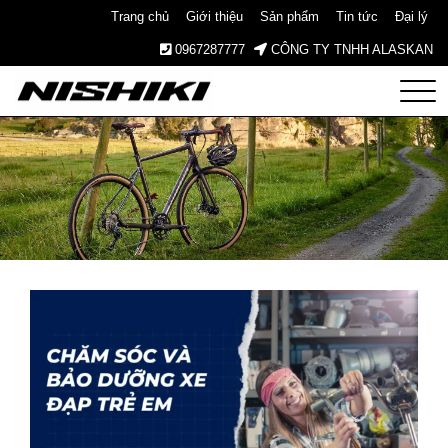
Trang chủ
Giới thiệu
Sản phẩm
Tin tức
Đại lý
0967287777
CÔNG TY TNHH ALASKAN
Nishiki
– Xe
Đạp
Nhật
Bản –
Since