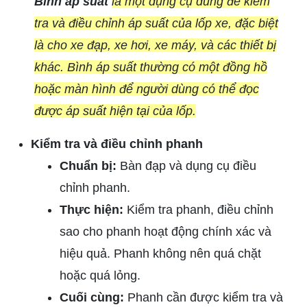
Bình áp suất
là một dụng cụ dùng để kiểm
tra và điều chỉnh áp suất của lốp xe, đặc biệt
là cho xe đạp, xe hơi, xe máy, và các thiết bị
khác. Bình áp suất thường có một đồng hồ
hoặc màn hình để người dùng có thể đọc
được áp suất hiện tại của lốp.
Kiểm tra và điều chỉnh phanh
Chuẩn bị:
Bàn đạp và dụng cụ điều
chỉnh phanh.
Thực hiện:
Kiểm tra phanh, điều chỉnh
sao cho phanh hoạt động chính xác và
hiệu quả. Phanh không nên quá chặt
hoặc quá lỏng.
Cuối cùng:
Phanh cần được kiểm tra và