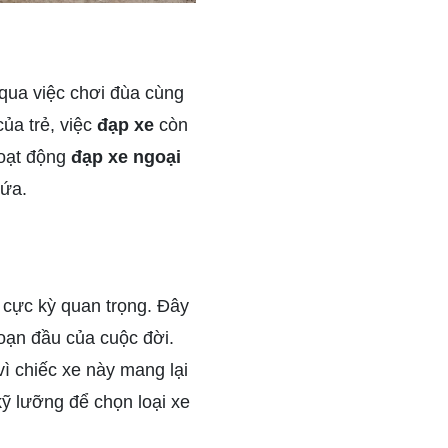
 qua việc chơi đùa cùng
ủa trẻ, việc
đạp xe
còn
hoạt động
đạp xe ngoại
lứa.
n cực kỳ quan trọng. Đây
 đoạn đầu của cuộc đời.
ì chiếc xe này mang lại
kỹ lưỡng để chọn loại xe