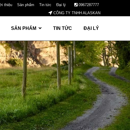
ới thiệu
Sản phẩm
Tin tức
Đại lý
0967287777
CÔNG TY TNHH ALASKAN
SẢN PHẨM
TIN TỨC
ĐẠI LÝ