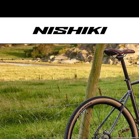
Nishiki – Xe Đạp
Nhật Bản – Since
1965