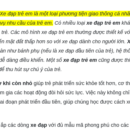
Xe đạp trẻ em là một loại phương tiện giao thông cá nhâ
 vụ nhu cầu của trẻ em.
Có nhiều loại
xe đạp trẻ em
khác
a trẻ. Các mô hình xe đạp trẻ em thường được thiết kế v
ến mặt đất thấp hơn so với xe đạp dành cho người lớn.
X
àn như bánh phụ (nếu là xe đạp đầu tiên của trẻ), hệ t
ẻ dễ dàng điều khiển. Một số
xe đạp trẻ em
cũng được thi
ể thu hút sự chú ý của trẻ.
ừ khi còn nhỏ
giúp trẻ phát triển sức khỏe tốt hơn, cơ t
 gia các hoạt động đòi hỏi sức lực. Việc này không chỉ
iai đoạn phát triển đầu tiên, giúp chúng học được cách x
y ắp các dòng
xe đạp
với đủ mẫu mã phong phú cho các 