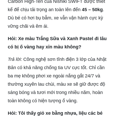
Carbon High-Ten của Nishiki SWIFT được thiết
kế để chịu tải trọng an toàn lên đến
45 – 50kg
.
Dù bé có hơi bụ bẫm, xe vẫn vận hành cực kỳ
vững chãi và êm ái.
Hỏi: Xe màu Trắng Sữa và Xanh Pastel đi lâu
có bị ố vàng hay xỉn màu không?
Trả lời:
Công nghệ sơn tĩnh điện 3 lớp của Nhật
Bản có khả năng chống tia UV cực tốt. Chỉ cần
ba mẹ không phơi xe ngoài nắng gắt 24/7 và
thường xuyên lau chùi, màu xe sẽ giữ được độ
sáng bóng và tươi mới trong nhiều năm, hoàn
toàn không có hiện tượng ố vàng.
Hỏi: Tôi thấy giỏ xe bằng nhựa, liệu các bé