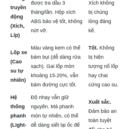
được tra dầu 3
Xích không
truyền
tháng/lần. Hộp xích
bị chùng
động
ABS bảo vệ tốt, không
lỏng đáng
(Xích,
nứt vỡ.
kể.
Líp)
Màu vàng kem có thể
Tốt.
Không
Lốp xe
bám bụi (dễ dàng rửa
bị hiện
(Cao
sạch). Gai lốp mòn
tượng nổ lốp
su tự
khoảng 15-20%, vẫn
hay chai
nhiên)
bám đường cực tốt.
cứng cao su.
Hệ
Độ nhạy vẫn giữ
Xuất sắc.
thống
nguyên. Má phanh
Đảm bảo an
phanh
mòn tự nhiên, có thể
toàn tuyệt
(Light-
dễ dàng siết lại ốc để