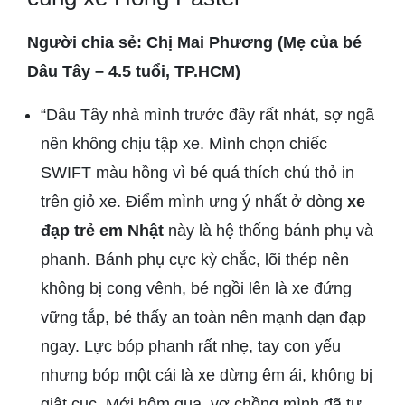
Người chia sẻ: Chị Mai Phương (Mẹ của bé
Dâu Tây – 4.5 tuổi, TP.HCM)
“Dâu Tây nhà mình trước đây rất nhát, sợ ngã
nên không chịu tập xe. Mình chọn chiếc
SWIFT màu hồng vì bé quá thích chú thỏ in
trên giỏ xe. Điểm mình ưng ý nhất ở dòng
xe
đạp trẻ em Nhật
này là hệ thống bánh phụ và
phanh. Bánh phụ cực kỳ chắc, lõi thép nên
không bị cong vênh, bé ngồi lên là xe đứng
vững tắp, bé thấy an toàn nên mạnh dạn đạp
ngay. Lực bóp phanh rất nhẹ, tay con yếu
nhưng bóp một cái là xe dừng êm ái, không bị
giật cục. Mới hôm qua, vợ chồng mình đã tự