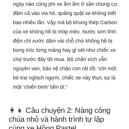
ngày nào cũng phi xe ầm ầm ở sân chung cư,
đâm cả vào vỉa hè, quăng quật xe không biết
bao nhiêu lần. Vậy mà bộ khung thép Carbon
của xe không hề bị móp méo. Nước sơn tĩnh
điện chỉ xước dăm vài chỗ chứ không hề bị
bong tróc từng mảng hay gỉ sét như chiếc xe
chợ trước đây tôi mua. Bộ chắn xích vẫn
nguyên vẹn, bảo vệ chân con rất tốt. Với một
bé trai nghịch ngợm, chiếc xe này thực sự là
một ‘chiến binh’ bền bỉ.”
👩‍👧 Câu chuyện 2: Nàng công
chúa nhỏ và hành trình tự lập
cùng xe Hồng Pastel