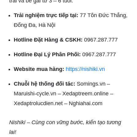
trai và bé gái từ 3 – 6 tuổi.
Trải nghiệm trực tiếp tại:
77 Tôn Đức Thắng,
Đống Đa, Hà Nội
Hotline Đặt Hàng & CSKH:
0967.287.777
Hotline Đại Lý Phân Phối:
0967.287.777
Website mua hàng:
https://nishiki.vn
Chuỗi hệ thống đối tác:
Somings.vn –
Maruishi-cycle.vn – Xedaptreem.online –
Xedaptrolucdien.net – Nghiahai.com
Nishiki – Cùng con vững bước, kiến tạo tương
lai!