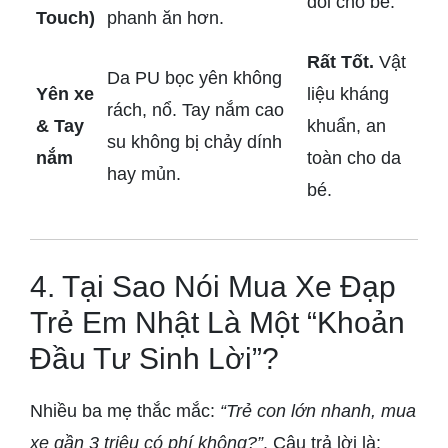
đối cho bé.
Touch)
phanh ăn hơn.
Rất Tốt.
Vật
Da PU bọc yên không
Yên xe
liệu kháng
rách, nổ. Tay nắm cao
& Tay
khuẩn, an
su không bị chảy dính
nắm
toàn cho da
hay mủn.
bé.
4. Tại Sao Nói Mua Xe Đạp
Trẻ Em Nhật Là Một “Khoản
Đầu Tư Sinh Lời”?
Nhiều ba mẹ thắc mắc:
“Trẻ con lớn nhanh, mua
xe gần 3 triệu có phí không?”
. Câu trả lời là: