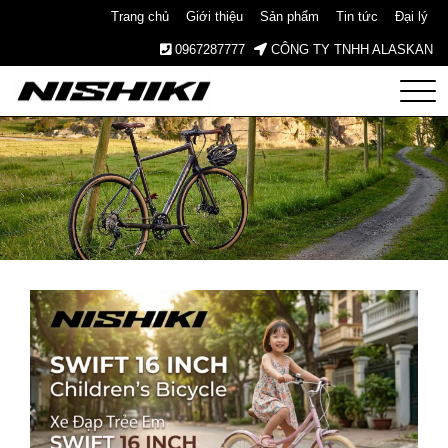
Trang chủ
Giới thiệu
Sản phẩm
Tin tức
Đại lý
0967287777
CÔNG TY TNHH ALASKAN
Nishiki
– Xe
Đạp
Nhật
Bản –
Since