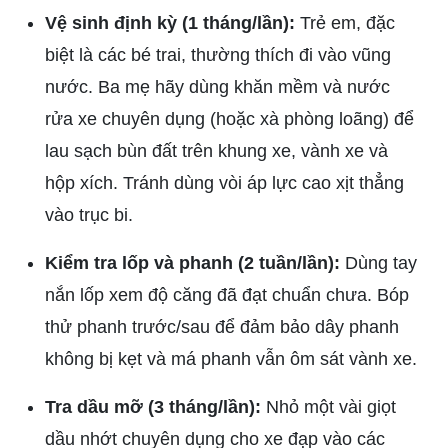
Vệ sinh định kỳ (1 tháng/lần):
Trẻ em, đặc
biệt là các bé trai, thường thích đi vào vũng
nước. Ba mẹ hãy dùng khăn mềm và nước
rửa xe chuyên dụng (hoặc xà phòng loãng) để
lau sạch bùn đất trên khung xe, vành xe và
hộp xích. Tránh dùng vòi áp lực cao xịt thẳng
vào trục bi.
Kiểm tra lốp và phanh (2 tuần/lần):
Dùng tay
nắn lốp xem độ căng đã đạt chuẩn chưa. Bóp
thử phanh trước/sau để đảm bảo dây phanh
không bị kẹt và má phanh vẫn ôm sát vành xe.
Tra dầu mỡ (3 tháng/lần):
Nhỏ một vài giọt
dầu nhớt chuyên dụng cho xe đạp vào các