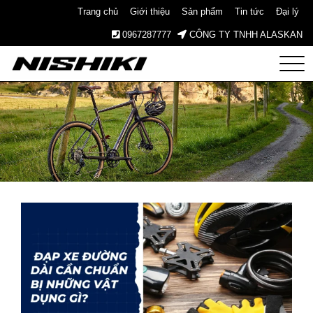
Trang chủ
Giới thiệu
Sản phẩm
Tin tức
Đại lý
0967287777
CÔNG TY TNHH ALASKAN
Nishiki
– Xe
Đạp
Nhật
Bản –
Since