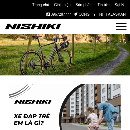
Trang chủ
Giới thiệu
Sản phẩm
Tin tức
Đại lý
0967287777
CÔNG TY TNHH ALASKAN
Nishiki
– Xe
Đạp
Nhật
Bản –
Since