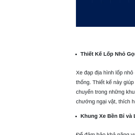
Thiết Kế Lốp Nhỏ G
Xe đạp địa hình lốp nhỏ 
thống. Thiết kế này giú
chuyển trong những khu 
chướng ngại vật, thích 
Khung Xe Bền Bỉ và 
Để đảm bảo khả năng vượ