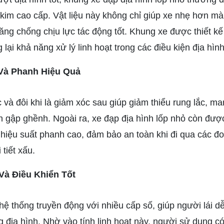
im cao cấp. Vật liệu này không chỉ giúp xe nhẹ hơn mà
năng chống chịu lực tác động tốt. Khung xe được thiết kế
 lại khả năng xử lý linh hoạt trong các điều kiện địa hìn
Và Phanh Hiệu Quả
và đôi khi là giảm xóc sau giúp giảm thiểu rung lắc, man
h gập ghềnh. Ngoài ra, xe đạp địa hình lốp nhỏ còn được
i hiệu suất phanh cao, đảm bảo an toàn khi đi qua các 
 tiết xấu.
Và Điều Khiển Tốt
ệ thống truyền động với nhiều cấp số, giúp người lái dễ
g địa hình. Nhờ vào tính linh hoạt này, người sử dụng c