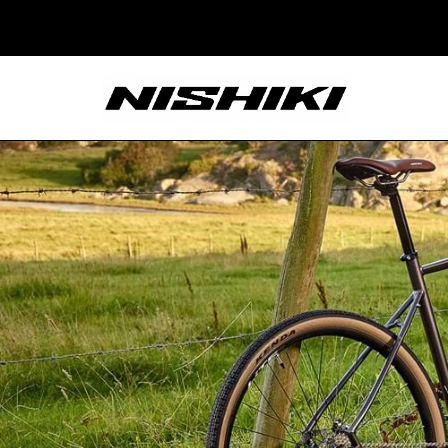
Nishiki – Xe Đạp
Nhật Bản – Since
1965