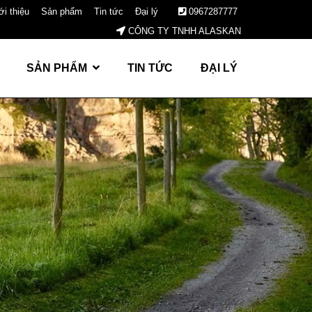
ới thiệu
Sản phẩm
Tin tức
Đại lý
0967287777
CÔNG TY TNHH ALASKAN
SẢN PHẨM
TIN TỨC
ĐẠI LÝ