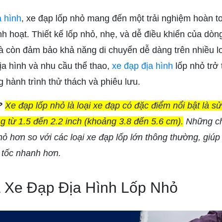
a hình
, xe đạp lốp nhỏ mang đến một trải nghiệm hoàn t
inh hoạt. Thiết kế lốp nhỏ, nhẹ, và dễ điều khiển của dòn
 còn đảm bảo khả năng di chuyển dễ dàng trên nhiều loạ
ịa hình và nhu cầu thể thao,
xe đạp địa hình
lốp nhỏ trở
 hành trình thử thách và phiêu lưu.
ì?
Xe đạp lốp nhỏ
là loại xe đạp có đặc điểm nổi bật là s
g từ 1.5 đến 2.2 inch (khoảng 3.8 đến 5.6 cm).
Những chi
hỏ hơn so với các loại xe đạp lốp lớn thông thường, giúp
 tốc nhanh hơn.
 Xe Đạp Địa Hình Lốp Nhỏ