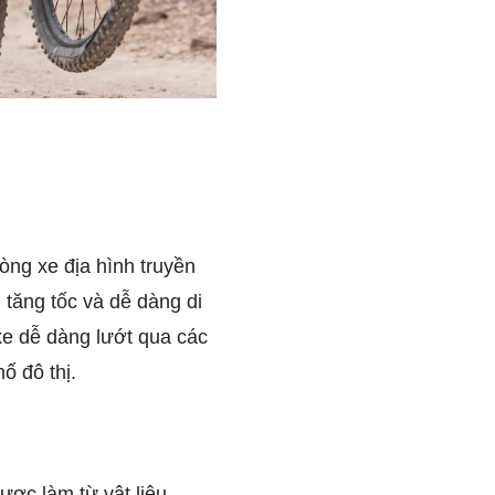
òng xe địa hình truyền
 tăng tốc và dễ dàng di
xe dễ dàng lướt qua các
ố đô thị.
ược làm từ vật liệu