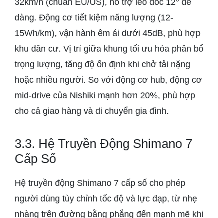
32km/h (chuẩn EU/US), hỗ trợ leo dốc 12° dễ
dàng. Động cơ tiết kiệm năng lượng (12-
15Wh/km), vận hành êm ái dưới 45dB, phù hợp
khu dân cư. Vị trí giữa khung tối ưu hóa phân bổ
trọng lượng, tăng độ ổn định khi chở tải nặng
hoặc nhiều người. So với động cơ hub, động cơ
mid-drive của Nishiki mạnh hơn 20%, phù hợp
cho cả giao hàng và di chuyển gia đình.
3.3. Hệ Truyền Động Shimano 7
Cấp Số
Hệ truyền động Shimano 7 cấp số cho phép
người dùng tùy chỉnh tốc độ và lực đạp, từ nhẹ
nhàng trên đường bằng phẳng đến mạnh mẽ khi