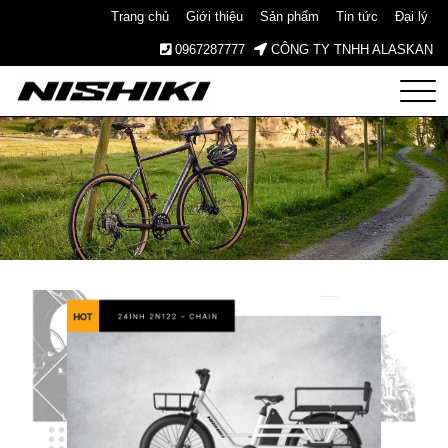
Trang chủ
Giới thiệu
Sản phẩm
Tin tức
Đại lý
0967287777
CÔNG TY TNHH ALASKAN
Nishiki
– Xe
Đạp
Nhật
Bản –
Since