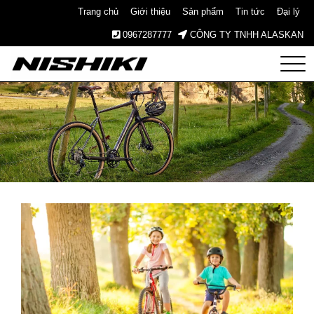
Trang chủ
Giới thiệu
Sản phẩm
Tin tức
Đại lý
0967287777
CÔNG TY TNHH ALASKAN
Nishiki
– Xe
Đạp
Nhật
Bản –
Since