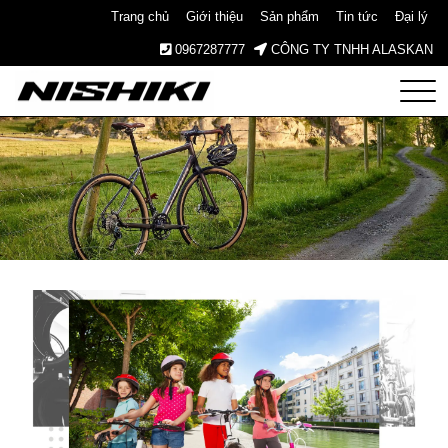
Trang chủ
Giới thiệu
Sản phẩm
Tin tức
Đại lý
0967287777
CÔNG TY TNHH ALASKAN
Nishiki
– Xe
Đạp
Nhật
Bản –
Since