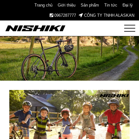
Trang chủ
Giới thiệu
Sản phẩm
Tin tức
Đại lý
0967287777
CÔNG TY TNHH ALASKAN
Nishiki
– Xe
Đạp
Nhật
Bản –
Since