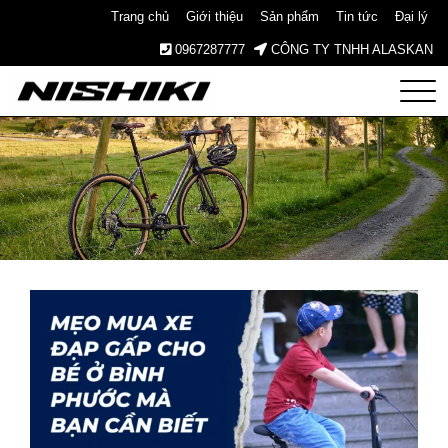
Trang chủ
Giới thiệu
Sản phẩm
Tin tức
Đại lý
0967287777
CÔNG TY TNHH ALASKAN
Nishiki
– Xe
Đạp
Nhật
Bản –
Since