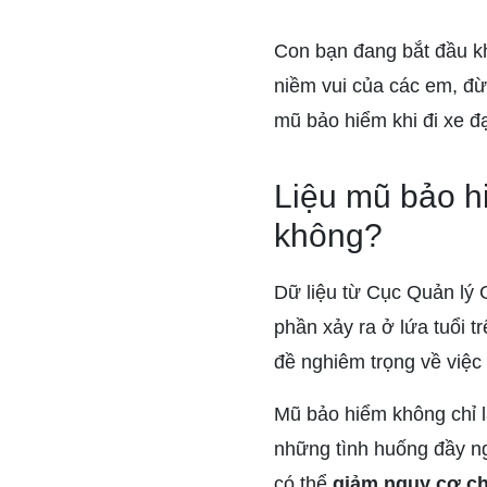
Con bạn đang bắt đầu kh
niềm vui của các em, đ
mũ bảo hiểm khi đi xe đ
Liệu mũ bảo hi
không?
Dữ liệu từ Cục Quản lý 
phần xảy ra ở lứa tuổi t
đề nghiêm trọng về việc
Mũ bảo hiểm không chỉ l
những tình huống đầy n
có thể
giảm nguy cơ c