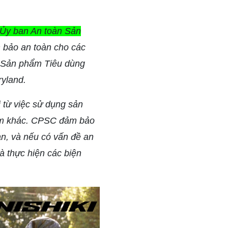
 Ủy ban An toàn Sản
 bảo an toàn cho các
n Sản phẩm Tiêu dùng
ryland.
 từ việc sử dụng sản
hẩm khác. CPSC đảm bảo
àn, và nếu có vấn đề an
à thực hiện các biện