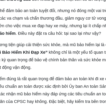
ể đảm bảo an toàn tuyệt đối, nhưng nó đóng một vai trò
 các va chạm và chấn thương đầu, giảm nguy cơ tử vong
lớn cho việc mua xe đạp hay xe máy, nhưng lại ít chấp n
ảo hiểm
. Điều này đặt ra câu hỏi: tại sao lại như vậy?
ơng tiện giúp cải thiện sức khỏe, mà mũ bảo hiểm lại là
ũ Bảo Hiểm Khi Đạp Xe”
không chỉ là một yếu tố quan t
kỳ quan trọng để bảo vệ chính bản thân và sức khỏe m
t động vận động.
ểm đúng là rất quan trọng để đảm bảo an toàn khi đi xe
iêu chuẩn an toàn được xác định bởi Ủy ban An toàn S
ác nhận mũ bảo hiểm này đáp ứng các tiêu chuẩn an to
n của CPSC hay không. Đặc biệt, hãy kiểm tra bên tro