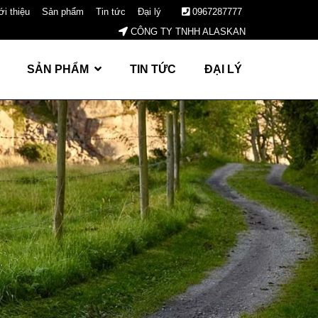
ới thiệu
Sản phẩm
Tin tức
Đại lý
0967287777
CÔNG TY TNHH ALASKAN
SẢN PHẨM
TIN TỨC
ĐẠI LÝ