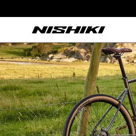
Nishiki – Xe Đạp
Nhật Bản – Since
1965