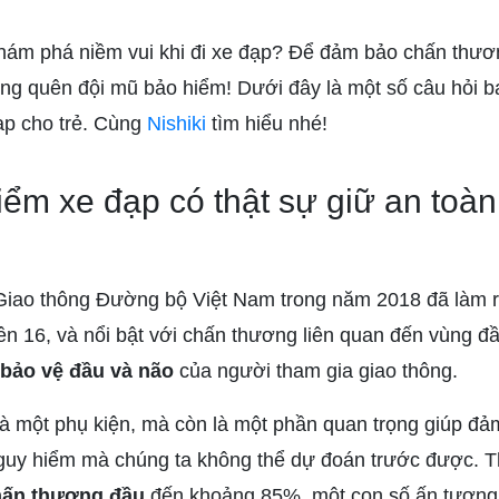
ám phá niềm vui khi đi xe đạp?
Để đảm bảo chấn thươn
ừng quên đội mũ bảo hiểm!
Dưới đây là một số câu hỏi bạ
ạp cho trẻ. Cùng
Nishiki
tìm hiểu nhé!
ểm xe đạp có thật sự giữ an toà
Giao thông Đường bộ Việt Nam trong năm 2018 đã làm rõ
rên 16, và nổi bật với chấn thương liên quan đến vùng đầ
bảo vệ đầu và não
của người tham gia giao thông.
à một phụ kiện, mà còn là một phần quan trọng giúp đả
guy hiểm mà chúng ta không thể dự đoán trước được. T
hấn thương đầu
đến khoảng 85%, một con số ấn tượng