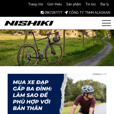
Trang chủ
Giới thiệu
Sản phẩm
Tin tức
Đại lý
0967287777
CÔNG TY TNHH ALASKAN
Nishiki
– Xe
Đạp
Nhật
Bản –
Since