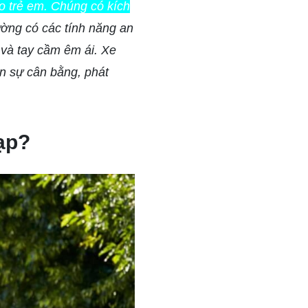
ho trẻ em. Chúng có kích
ờng có các tính năng an
 và tay cầm êm ái. Xe
ện sự cân bằng, phát
ạp?