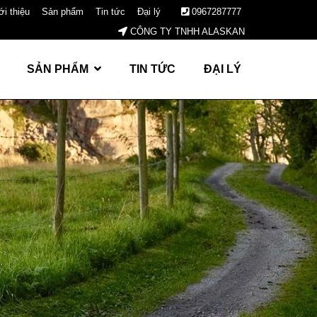
ới thiệu
Sản phẩm
Tin tức
Đại lý
0967287777
CÔNG TY TNHH ALASKAN
SẢN PHẨM
TIN TỨC
ĐẠI LÝ