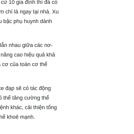
ứ 10 gia đình thì đá có
 chí là ngay tại nhà. Xu
u bậc phụ huynh dành
lẫn nhau giữa các nơ-
 nâng cao hiệu quả khả
à cơ của toàn cơ thể
xe đạp sẽ có tác động
có thể tăng cường thể
ệnh khác, cải thiện tổng
 thể khoẻ mạnh.