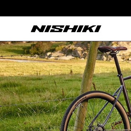
Nishiki – Xe Đạp
Nhật Bản – Since
1965