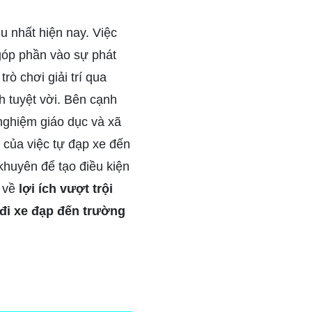
 nhất hiện nay. Việc
 góp phần vào sự phát
trò chơi giải trí qua
h tuyệt vời. Bên cạnh
 nghiệm giáo dục và xã
c của việc tự đạp xe đến
 khuyên để tạo điều kiện
 về
lợi ích vượt trội
đi xe đạp đến trường