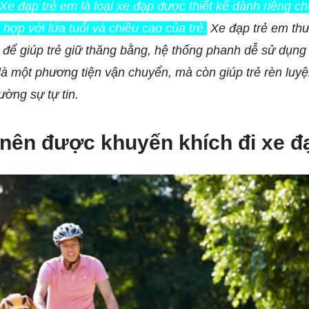
Xe đạp trẻ em là loại xe đạp được thiết kế dành riêng c
hợp với lứa tuổi và chiều cao của trẻ.
Xe đạp trẻ em thư
để giúp trẻ giữ thăng bằng, hệ thống phanh dễ sử dụng
là một phương tiện vận chuyển, mà còn giúp trẻ rèn luy
ường sự tự tin.
 nên được khuyến khích đi xe đ