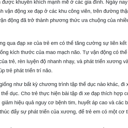
 được khuyến khích mạnh mẽ ở các gia đình. Ngày nay c
nh vận động xe đạp ở các khu công viên, trên đường thậm
ận động đã trở thành phương thức ưa chuộng của nhiề
g qua đạp xe của trẻ em có thể tăng cường sự liên kết 
 tổng kích thước của mao mạch não. Tự vận động có thể
ủa trẻ, rèn luyện độ nhanh nhạy, và phát triển xương v
p trẻ phát triển trí não.
giống như bất kỳ chương trình tập thể dục nào khác, đi 
thể dục. Cho trẻ thực hiện bài tập đi xe đạp thích hợp 
m giảm hiệu quả nguy cơ bệnh tim, huyết áp cao và các b
, thúc đẩy sự phát triển của xương, để trẻ em có một cơ