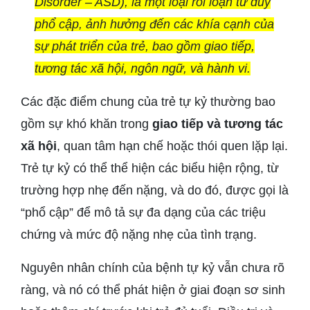
Disorder – ASD), là một loại rối loạn tư duy
phổ cập, ảnh hưởng đến các khía cạnh của
sự phát triển của trẻ, bao gồm giao tiếp,
tương tác xã hội, ngôn ngữ, và hành vi.
Các đặc điểm chung của trẻ tự kỷ thường bao
gồm sự khó khăn trong
giao tiếp và tương tác
xã hội
, quan tâm hạn chế hoặc thói quen lặp lại.
Trẻ tự kỷ có thể thể hiện các biểu hiện rộng, từ
trường hợp nhẹ đến nặng, và do đó, được gọi là
“phổ cập” để mô tả sự đa dạng của các triệu
chứng và mức độ nặng nhẹ của tình trạng.
Nguyên nhân chính của bệnh tự kỷ vẫn chưa rõ
ràng, và nó có thể phát hiện ở giai đoạn sơ sinh