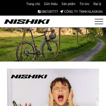
Trang chủ
Giới thiệu
Sản phẩm
Tin tức
Đại lý
0967287777
CÔNG TY TNHH ALASKAN
Nishiki
– Xe
Đạp
Nhật
Bản –
Since