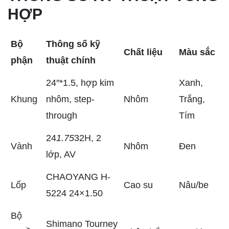
HỢP
Bộ
Thông số kỹ
Chất liệu
Màu sắc
phận
thuật chính
24″*1.5, hợp kim
Xanh,
Khung
nhôm, step-
Nhôm
Trắng,
through
Tím
24
1.75
32H, 2
Vành
Nhôm
Đen
lớp, AV
CHAOYANG H-
Lốp
Cao su
Nâu/be
5224 24×1.50
Bộ
Shimano Tourney