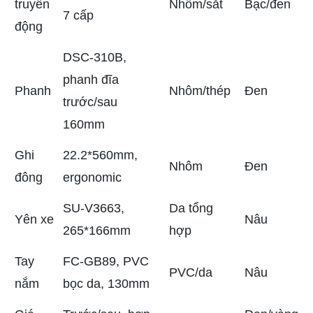
truyền
Nhôm/sắt
Bạc/đen
7 cấp
động
DSC-310B,
phanh đĩa
Phanh
Nhôm/thép
Đen
trước/sau
160mm
Ghi
22.2*560mm,
Nhôm
Đen
đông
ergonomic
SU-V3663,
Da tổng
Yên xe
Nâu
265*166mm
hợp
Tay
FC-GB89, PVC
PVC/da
Nâu
nắm
bọc da, 130mm