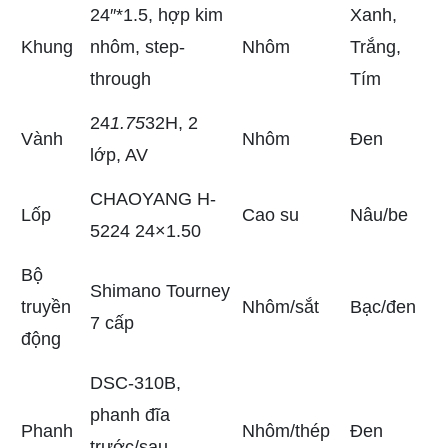
24″*1.5, hợp kim
Xanh,
Khung
nhôm, step-
Nhôm
Trắng,
through
Tím
24
1.75
32H, 2
Vành
Nhôm
Đen
lớp, AV
CHAOYANG H-
Lốp
Cao su
Nâu/be
5224 24×1.50
Bộ
Shimano Tourney
truyền
Nhôm/sắt
Bạc/đen
7 cấp
động
DSC-310B,
phanh đĩa
Phanh
Nhôm/thép
Đen
trước/sau