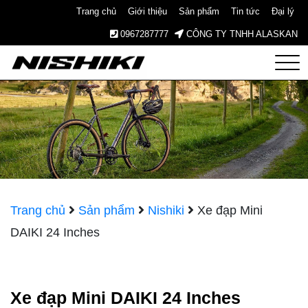
Trang chủ
Giới thiệu
Sản phẩm
Tin tức
Đại lý
0967287777
CÔNG TY TNHH ALASKAN
Nishiki
– Xe
Đạp
Nhật
Trang chủ
Sản phẩm
Nishiki
Xe đạp Mini
DAIKI 24 Inches
Bản –
Since
Xe đạp Mini DAIKI 24 Inches