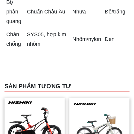
Bộ
phản
Chuẩn Châu Âu
Nhựa
Đỏ/trắng
quang
Chân
SYS05, hợp kim
Nhôm/nylon
Đen
chống
nhôm
SẢN PHẨM TƯƠNG TỰ