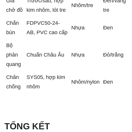
Giá
Trước/sau, hợp
Đen/vàng
Nhôm/tre
chở đồ
kim nhôm, lót tre
tre
Chắn
FDPVC50-24-
Nhựa
Đen
bùn
AB, PVC cao cấp
Bộ
phản
Chuẩn Châu Âu
Nhựa
Đỏ/trắng
quang
Chân
SYS05, hợp kim
Nhôm/nylon
Đen
chống
nhôm
TỔNG KẾT