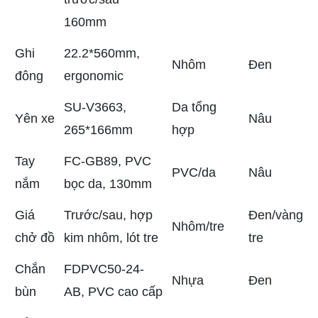
160mm
Ghi
22.2*560mm,
Nhôm
Đen
đông
ergonomic
SU-V3663,
Da tổng
Yên xe
Nâu
265*166mm
hợp
Tay
FC-GB89, PVC
PVC/da
Nâu
nắm
bọc da, 130mm
Giá
Trước/sau, hợp
Đen/vàng
Nhôm/tre
chở đồ
kim nhôm, lót tre
tre
Chắn
FDPVC50-24-
Nhựa
Đen
bùn
AB, PVC cao cấp