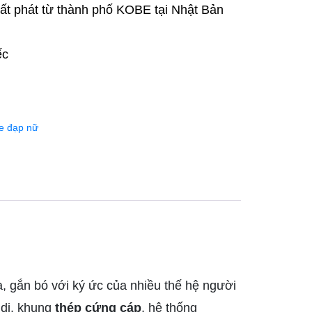
ất phát từ thành phố KOBE tại Nhật Bản
ếc
e đạp nữ
, gắn bó với ký ức của nhiều thế hệ người
 dị, khung
thép cứng cáp
, hệ thống