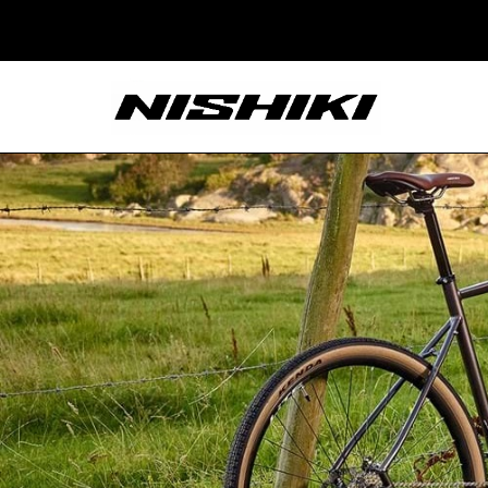
Nishiki – Xe Đạp
Nhật Bản – Since
1965