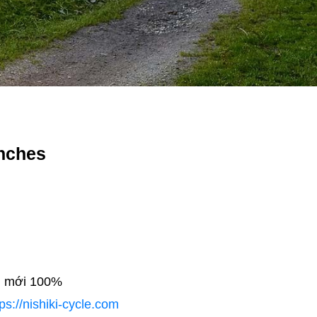
Inches
, mới 100%
tps://nishiki-cycle.com