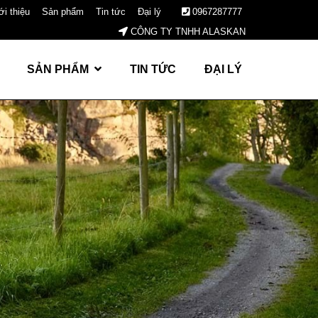
ới thiệu
Sản phẩm
Tin tức
Đại lý
0967287777
CÔNG TY TNHH ALASKAN
SẢN PHẨM
TIN TỨC
ĐẠI LÝ