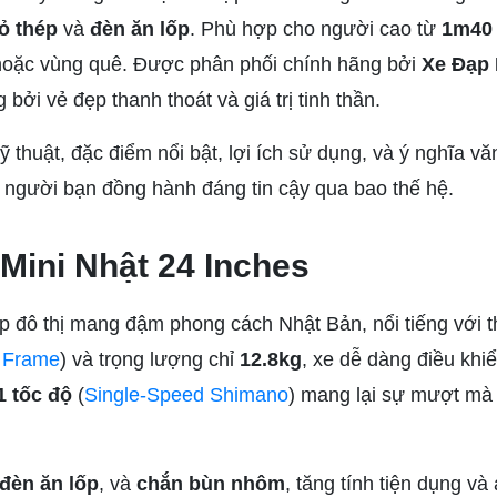
ỏ thép
và
đèn ăn lốp
. Phù hợp cho người cao từ
1m40
ị hoặc vùng quê. Được phân phối chính hãng bởi
Xe Đạp 
 bởi vẻ đẹp thanh thoát và giá trị tinh thần.
kỹ thuật, đặc điểm nổi bật, lợi ích sử dụng, và ý nghĩa v
là người bạn đồng hành đáng tin cậy qua bao thế hệ.
Mini Nhật 24 Inches
p đô thị mang đậm phong cách Nhật Bản, nổi tiếng với th
l Frame
) và trọng lượng chỉ
12.8kg
, xe dễ dàng điều khi
 tốc độ
(
Single-Speed Shimano
) mang lại sự mượt mà 
đèn ăn lốp
, và
chắn bùn nhôm
, tăng tính tiện dụng và