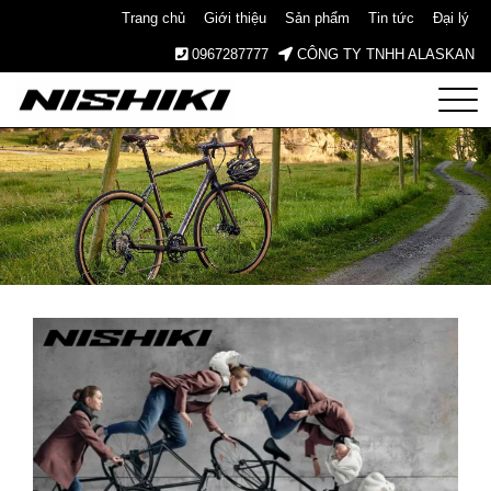
Trang chủ
Giới thiệu
Sản phẩm
Tin tức
Đại lý
0967287777
CÔNG TY TNHH ALASKAN
Nishiki
– Xe
Đạp
Nhật
Bản –
Since