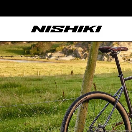
Nishiki – Xe Đạp
Nhật Bản – Since
1965