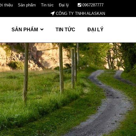
ới thiệu
Sản phẩm
Tin tức
Đại lý
0967287777
CÔNG TY TNHH ALASKAN
SẢN PHẨM
TIN TỨC
ĐẠI LÝ