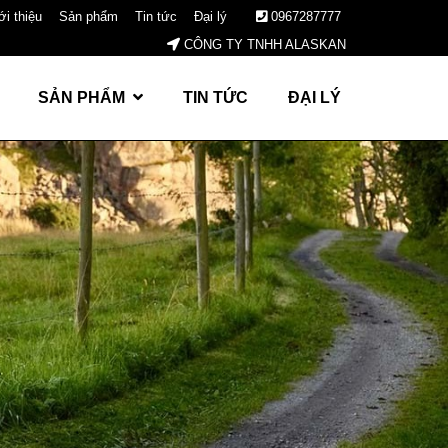
ới thiệu
Sản phẩm
Tin tức
Đại lý
0967287777
CÔNG TY TNHH ALASKAN
SẢN PHẨM
TIN TỨC
ĐẠI LÝ