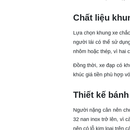
Chất liệu khu
Lựa chọn khung xe chắc 
người lái có thể sử dụn
nhôm hoặc thép, vì hai c
Đồng thời, xe đạp có k
khúc giá tiền phù hợp vớ
Thiết kế bánh
Người nặng cân nên chọ
32 nan inox trở lên, vì 
nên có lỗ kim loại trên c