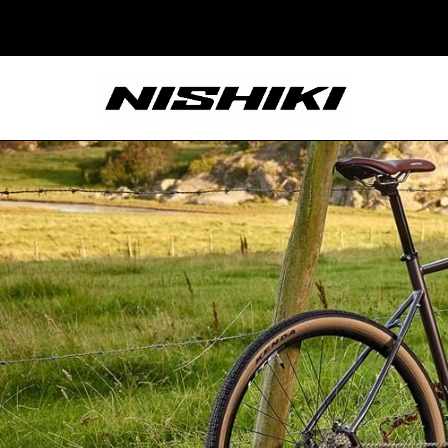
Nishiki – Xe Đạp
Nhật Bản – Since
1965