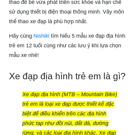
thao để bé vừa phát triển sức khỏe và hạn chế
sử dụng thiết bị điện thoại thông minh. Vây môn
thể thao xe đạp là phù hợp nhất.
Hãy cùng
Nishiki
tìm hiểu 5 mẫu xe đạp địa hình
trẻ em 12 tuổi cùng như các lưu ý khi lựa chọn
mẫu xe nhé!
Xe đạp địa hình trẻ em là gì?
Xe đạp địa hình (MTB – Mountain Bike)
trẻ em là loại xe đạp được thiết kế đặc
biệt để điều khiển trên các địa hình
phức tạp như đồi núi, đất đá, đường
rừng, và các loại địa hình khác. Xe đạp