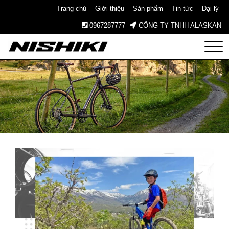
Trang chủ
Giới thiệu
Sản phẩm
Tin tức
Đại lý
0967287777
CÔNG TY TNHH ALASKAN
Nishiki
– Xe
Đạp
Nhật
Bản –
Since