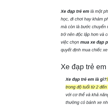
Xe đạp trẻ em
là một ph
học, đi chơi hay khám ph
mà còn là bước chuyển m
trở nên độc lập hơn và c
việc chọn
mua xe đạp p
quyết định mua chiếc x
Xe đạp trẻ em 
Xe đạp trẻ em là gì?
trong độ tuổi từ 2 đến 
với cơ thể và khả năng
thường có bánh xe nhỏ