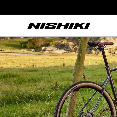
Nishiki – Xe Đạp
Nhật Bản – Since
1965