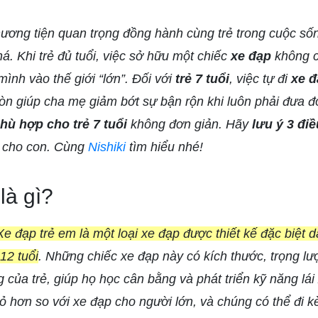
ương tiện quan trọng đồng hành cùng trẻ trong cuộc số
á. Khi trẻ đủ tuổi, việc sở hữu một chiếc
xe đạp
không ch
ình vào thế giới “lớn”. Đối với
trẻ 7 tuổi
, việc tự đi
xe đ
òn giúp cha mẹ giảm bớt sự bận rộn khi luôn phải đưa đó
hù hợp cho trẻ 7 tuổi
không đơn giản. Hãy
lưu ý 3 đi
e cho con. Cùng
Nishiki
tìm hiểu nhé!
là gì?
Xe đạp trẻ em là một loại xe đạp được thiết kế đặc biệt 
12 tuổi
. Những chiếc xe đạp này có kích thước, trọng lư
 của trẻ, giúp họ học cân bằng và phát triển kỹ năng lái
 hơn so với xe đạp cho người lớn, và chúng có thể đi k