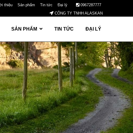
ới thiệu
Sản phẩm
Tin tức
Đại lý
0967287777
CÔNG TY TNHH ALASKAN
SẢN PHẨM
TIN TỨC
ĐẠI LÝ