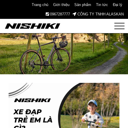
Trang chủ
Giới thiệu
Sản phẩm
Tin tức
Đại lý
0967287777
CÔNG TY TNHH ALASKAN
Nishiki
– Xe
Đạp
Nhật
Bản –
Since