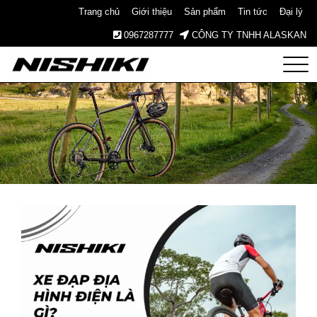
Trang chủ
Giới thiệu
Sản phẩm
Tin tức
Đại lý
0967287777
CÔNG TY TNHH ALASKAN
Nishiki
– Xe
Đạp
Nhật
Bản –
Since