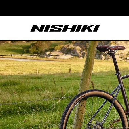
Nishiki – Xe Đạp
Nhật Bản – Since
1965