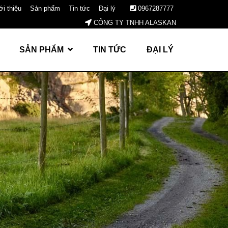
ới thiệu
Sản phẩm
Tin tức
Đại lý
0967287777
CÔNG TY TNHH ALASKAN
SẢN PHẨM
TIN TỨC
ĐẠI LÝ