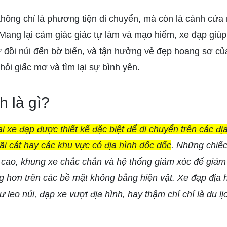
không chỉ là phương tiện di chuyển, mà còn là cánh cử
Mang lại cảm giác giác tự làm và mạo hiểm, xe đạp gi
đồi núi đến bờ biển, và tận hưởng vẻ đẹp hoang sơ của
khỏi giấc mơ và tìm lại sự bình yên.
h là gì?
ại xe đạp được thiết kế đặc biệt để di chuyển trên các đ
ãi cát hay các khu vực có địa hình dốc dốc
. Những chiế
 cao, khung xe chắc chắn và hệ thống giảm xóc để giảm
g hơn trên các bề mặt không bằng hiện vật. Xe đạp địa 
ư leo núi, đạp xe vượt địa hình, hay thậm chí chí là du