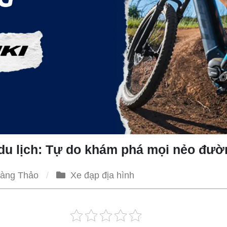
 du lịch: Tự do khám phá mọi nẻo đườ
àng Thảo
Xe đạp địa hình