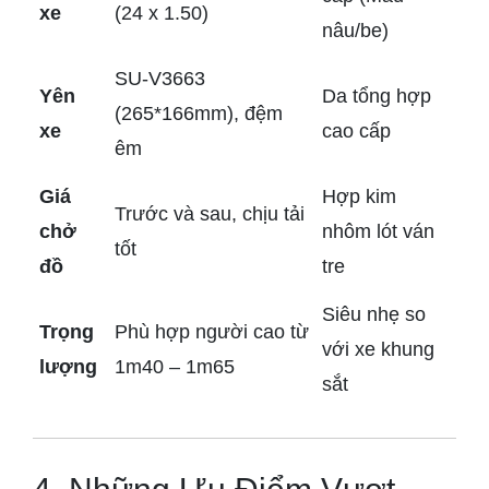
xe
(24 x 1.50)
nâu/be)
SU-V3663
Yên
Da tổng hợp
(265*166mm), đệm
xe
cao cấp
êm
Giá
Hợp kim
Trước và sau, chịu tải
chở
nhôm lót ván
tốt
đồ
tre
Siêu nhẹ so
Trọng
Phù hợp người cao từ
với xe khung
lượng
1m40 – 1m65
sắt