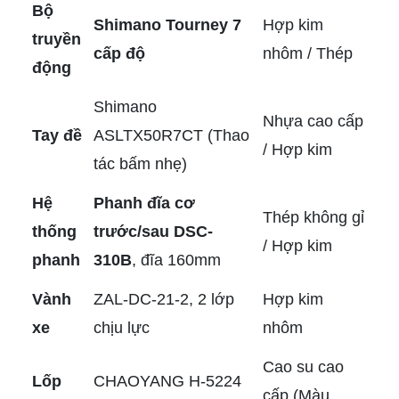
Bộ
Shimano Tourney 7
Hợp kim
truyền
cấp độ
nhôm / Thép
động
Shimano
Nhựa cao cấp
Tay đề
ASLTX50R7CT (Thao
/ Hợp kim
tác bấm nhẹ)
Hệ
Phanh đĩa cơ
Thép không gỉ
thống
trước/sau DSC-
/ Hợp kim
phanh
310B
, đĩa 160mm
Vành
ZAL-DC-21-2, 2 lớp
Hợp kim
xe
chịu lực
nhôm
Cao su cao
Lốp
CHAOYANG H-5224
cấp (Màu