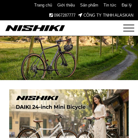
Trang chủ
Giới thiệu
Sản phẩm
Tin tức
Đại lý
0967287777
CÔNG TY TNHH ALASKAN
Nishiki
– Xe
Đạp
Nhật
Bản –
Since