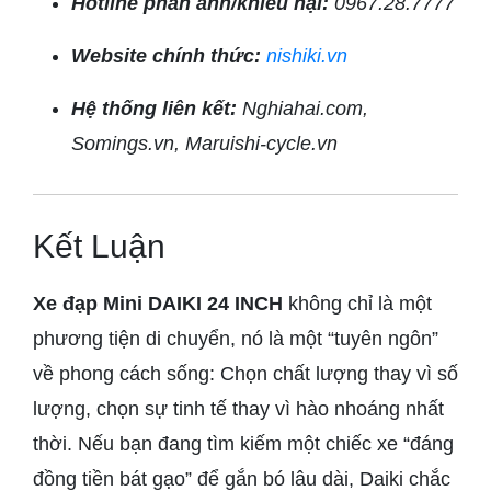
Hotline phản ánh/khiếu nại:
0967.28.7777
Website chính thức:
nishiki.vn
Hệ thống liên kết:
Nghiahai.com,
Somings.vn, Maruishi-cycle.vn
Kết Luận
Xe đạp Mini DAIKI 24 INCH
không chỉ là một
phương tiện di chuyển, nó là một “tuyên ngôn”
về phong cách sống: Chọn chất lượng thay vì số
lượng, chọn sự tinh tế thay vì hào nhoáng nhất
thời. Nếu bạn đang tìm kiếm một chiếc xe “đáng
đồng tiền bát gạo” để gắn bó lâu dài, Daiki chắc