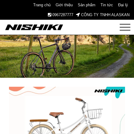
Trang chủ
Giới thiệu
Sản phẩm
Tin tức
Đại lý
0967287777
CÔNG TY TNHH ALASKAN
Nishiki
– Xe
Đạp
Nhật
Bản –
Since