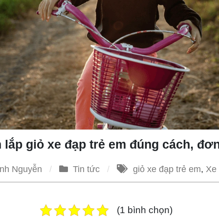
lắp giỏ xe đạp trẻ em đúng cách, đơn
nh Nguyễn
Tin tức
giỏ xe đạp trẻ em
,
Xe 
(1 bình chọn)