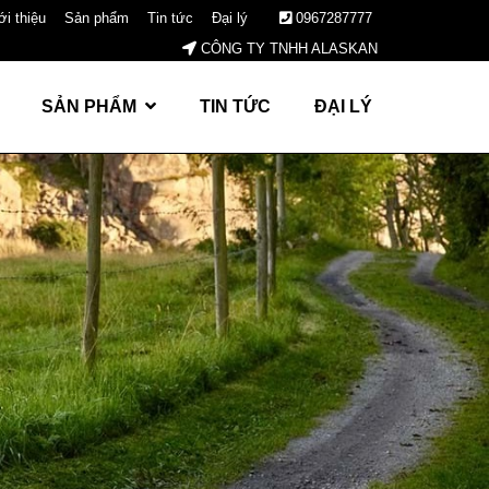
ới thiệu
Sản phẩm
Tin tức
Đại lý
0967287777
CÔNG TY TNHH ALASKAN
SẢN PHẨM
TIN TỨC
ĐẠI LÝ