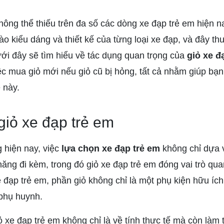
hông thể thiếu trên đa số các dòng xe đạp trẻ em hiện 
o kiểu dáng và thiết kế của từng loại xe đạp, và đây th
ưới đây sẽ tìm hiểu về tác dụng quan trọng của
giỏ xe đ
ệc mua giỏ mới nếu giỏ cũ bị hỏng, tất cả nhằm giúp bạn c
 này.
giỏ xe đạp trẻ em
 hiện nay, việc
lựa chọn xe đạp trẻ em
không chỉ dựa v
ăng đi kèm, trong đó giỏ xe đạp trẻ em đóng vai trò qua
e đạp trẻ em, phần giỏ không chỉ là một phụ kiện hữu íc
 phụ huynh.
 xe đạp trẻ em không chỉ là về tính thực tế mà còn làm