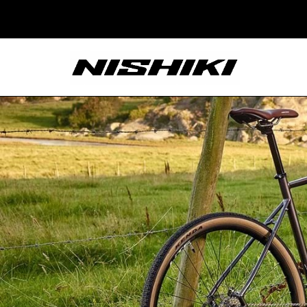
Nishiki – Xe Đạp
Nhật Bản – Since
1965