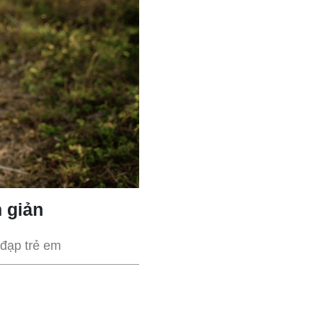
 giản
đạp trẻ em