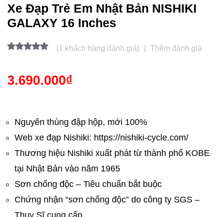
1965
Xe Đạp Trẻ Em Nhật Bản NISHIKI
GALAXY 16 Inches
(
1
khách hàng đánh giá)
|
Thêm đánh giá
5.00
1
trên 5
dựa trên
đánh giá
3.690.000
₫
Nguyên thùng đập hộp, mới 100%
Web xe đạp Nishiki: https://nishiki-cycle.com/
Thương hiệu Nishiki xuất phát từ thành phố KOBE
tại Nhật Bản vào năm 1965
Sơn chống độc – Tiêu chuẩn bắt buộc
Chứng nhận “sơn chống độc” do công ty SGS –
Thụy Sĩ cung cấp