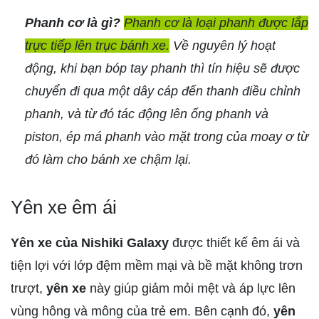
Phanh cơ là gì?
Phanh cơ là loại phanh được lắp
trực tiếp lên trục bánh xe.
Về nguyên lý hoạt
động, khi bạn bóp tay phanh thì tín hiệu sẽ được
chuyển đi qua một dây cáp đến thanh điều chỉnh
phanh, và từ đó tác động lên ống phanh và
piston, ép má phanh vào mặt trong của moay ơ từ
đó làm cho bánh xe chậm lại.
Yên xe êm ái
Yên xe của Nishiki Galaxy
được thiết kế êm ái và
tiện lợi với lớp đệm mềm mại và bề mặt không trơn
trượt,
yên xe
này giúp giảm mỏi mệt và áp lực lên
vùng hông và mông của trẻ em. Bên cạnh đó,
yên