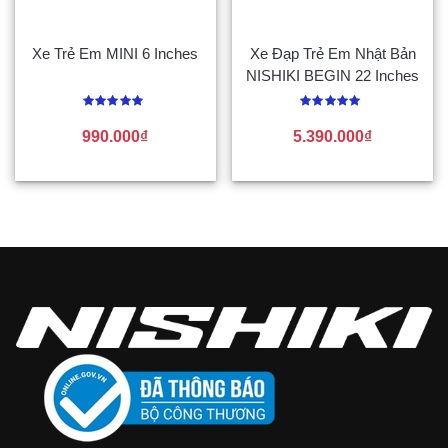
Xe Trẻ Em MINI 6 Inches
Xe Đạp Trẻ Em Nhật Bản
NISHIKI BEGIN 22 Inches
Được
Được
xếp
xếp
990.000
₫
5.390.000
₫
hạng
hạng
0
0
5
5
sao
sao