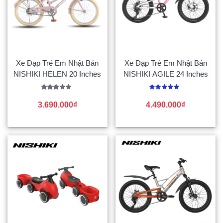
Xe Đạp Trẻ Em Nhật Bản
Xe Đạp Trẻ Em Nhật Bản
NISHIKI HELEN 20 Inches
NISHIKI AGILE 24 Inches
Được xếp
Được
hạng
xếp
3.690.000
₫
4.490.000
₫
5.00
hạng
5 sao
0
5
sao