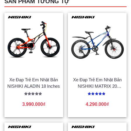
SẢN PHẨM TƯƠNG TỰ
Xe Đạp Trẻ Em Nhật Bản
Xe Đạp Trẻ Em Nhật Bản
NISHIKI ALADIN 18 Inches
NISHIKI MATRIX 20
Inches
Được xếp
Được
hạng
xếp
3.990.000
₫
4.290.000
₫
5.00
hạng
5 sao
0
5
sao