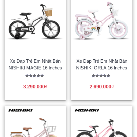
Xe Đạp Trẻ Em Nhật Bản
Xe Đạp Trẻ Em Nhật Bản
NISHIKI MAGIE 16 Inches
NISHIKI ORLA 16 Inches
Được xếp
Được xếp
hạng
hạng
3.290.000
₫
2.690.000
₫
5.00
5.00
5 sao
5 sao