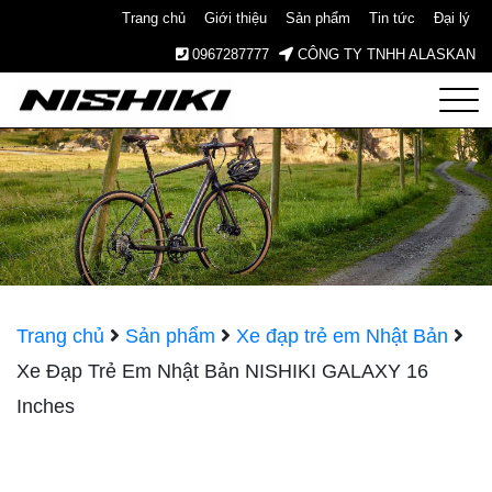
Trang chủ
Giới thiệu
Sản phẩm
Tin tức
Đại lý
0967287777
CÔNG TY TNHH ALASKAN
Nishiki
– Xe
Đạp
Nhật
Trang chủ
Sản phẩm
Xe đạp trẻ em Nhật Bản
Xe Đạp Trẻ Em Nhật Bản NISHIKI GALAXY 16
Bản –
Inches
Since