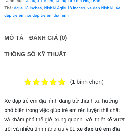
Danh mục:
Xe đạp Trẻ em
,
Xe đạp trẻ em Nhật Bản
Thẻ:
Agile 18 inches
,
Nishiki Agile 18 inches
,
xe đạp Nishiki
,
Xe
đạp trẻ em
,
xe đạp trẻ em địa hình
MÔ TẢ
ĐÁNH GIÁ (0)
THÔNG SỐ KỸ THUẬT
(1 bình chọn)
Xe đạp trẻ em địa hình đang trở thành xu hướng
phổ biến trong việc giúp trẻ em rèn luyện thể chất
và khám phá thế giới xung quanh. Với thiết kế vượt
trội và nhiều tính năng ưu việt,
xe đạp trẻ em địa