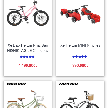
Xe Đạp Trẻ Em Nhật Bản
Xe Trẻ Em MINI 6 Inches
NISHIKI AGILE 24 Inches
Được
Được
xếp
xếp
4.490.000
₫
990.000
₫
hạng
hạng
0
0
5
5
sao
sao