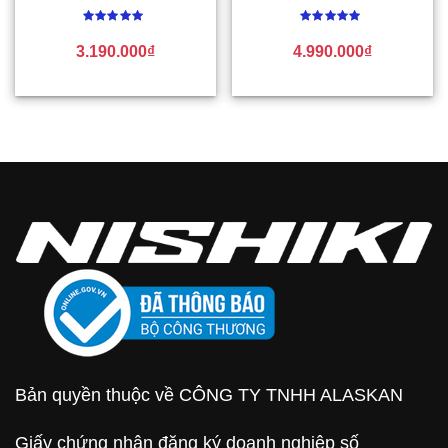
Được
Được
xếp
xếp
3.190.000
₫
4.990.000
₫
hạng
hạng
0
0
5
5
sao
sao
Bản quyền thuộc về CÔNG TY TNHH ALASKAN
Giấy chứng nhận đăng ký doanh nghiệp số