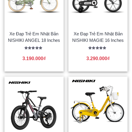
Xe Đạp Trẻ Em Nhật Bản
Xe Đạp Trẻ Em Nhật Bản
NISHIKI ANGEL 18 Inches
NISHIKI MAGIE 16 Inches
Được xếp
Được xếp
hạng
hạng
3.190.000
₫
3.290.000
₫
5.00
5.00
5 sao
5 sao