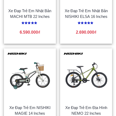
Xe Đạp Trẻ Em Nhật Bản
Xe Đạp Trẻ Em Nhật Bản
MACHI MTB 22 Inches
NISHIKI ELSA 16 Inches
Được
Được
xếp
xếp
6.590.000
₫
2.690.000
₫
hạng
hạng
0
0
5
5
sao
sao
Xe Đạp Trẻ Em NISHIKI
Xe Đạp Trẻ Em Địa Hình
MAGIE 14 Inches
NEMO 22 Inches