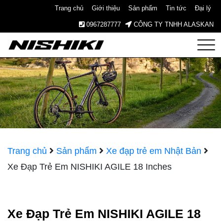
Trang chủ
Giới thiệu
Sản phẩm
Tin tức
Đại lý
0967287777
CÔNG TY TNHH ALASKAN
Nishiki
– Xe
Đạp
Nhật
Trang chủ
Sản phẩm
Xe đạp trẻ em Nhật Bản
Xe Đạp Trẻ Em NISHIKI AGILE 18 Inches
Bản –
Since
Xe Đạp Trẻ Em NISHIKI AGILE 18