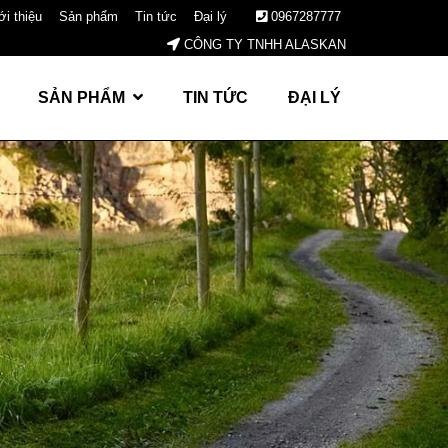
ới thiệu
Sản phẩm
Tin tức
Đại lý
0967287777
CÔNG TY TNHH ALASKAN
SẢN PHẨM
TIN TỨC
ĐẠI LÝ