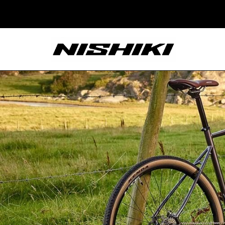
Nishiki – Xe Đạp
Nhật Bản – Since
1965