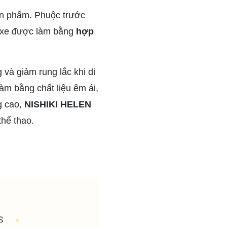
ản phẩm. Phuộc trước
h xe được làm bằng
hợp
 và giảm rung lắc khi di
àm bằng chất liệu êm ái,
g cao,
NISHIKI HELEN
thể thao.