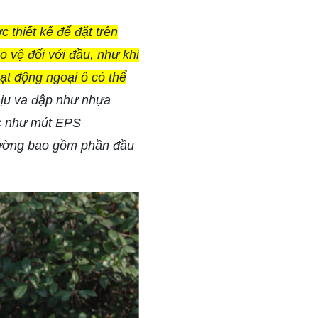
 thiết kế để đặt trên
 vệ đối với đầu, như khi
oạt động ngoại ô có thể
hịu va đập như nhựa
ốc như mút EPS
ờng bao gồm phần đầu