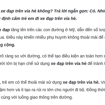
xe đạp trên vỉa hè không? Trả lời ngắn gọn: Có. Nhi
ịnh cấm trẻ em đi xe đạp trên vỉa hè.
e đạp
tăng lên trên các con đường ở Mỹ, dẫn đến số lư
 qua. Điều này khiến nhiều phụ huynh không thoải mái để
g cộng.
 rõ ràng so với đường, có thể tạo điều kiện an toàn hơn 
ười lớn bị hạn chế sử dụng
xe đạp trên vỉa hè
để tránh 
, trẻ em có thể thoải mái sử dụng
xe đạp trên vỉa hè.
Vi
 hơn và ít tạo ra rủi ro lớn cho người đi bộ. Đồng thờ
 cùng với luồng giao thông trên đường.