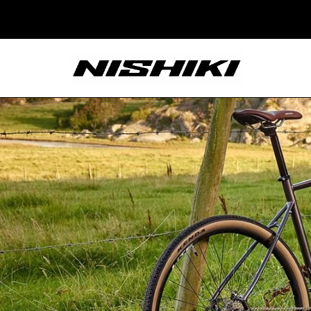
Nishiki – Xe Đạp
Nhật Bản – Since
1965