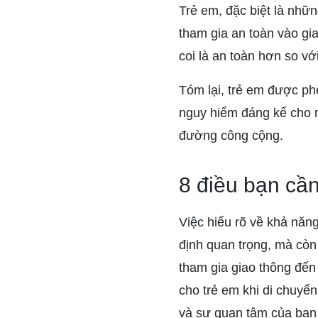
Trẻ em, đặc biệt là nhữ
tham gia an toàn vào gi
coi là an toàn hơn so vớ
Tóm lại, trẻ em được p
nguy hiểm đáng kể cho n
đường công cộng.
8 điều bạn cần
Việc hiểu rõ về khả năn
định quan trọng, mà còn
tham gia giao thông đến
cho trẻ em khi di chuyể
và sự quan tâm của bạn 