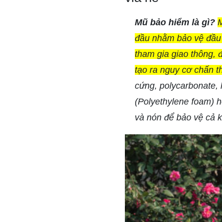
Mũ bảo hiểm là gì?
M
đầu nhằm bảo vệ đầu v
tham gia giao thông, đ
tạo ra nguy cơ chấn 
cứng, polycarbonate, 
(Polyethylene foam) ho
và nón để bảo vệ cả k