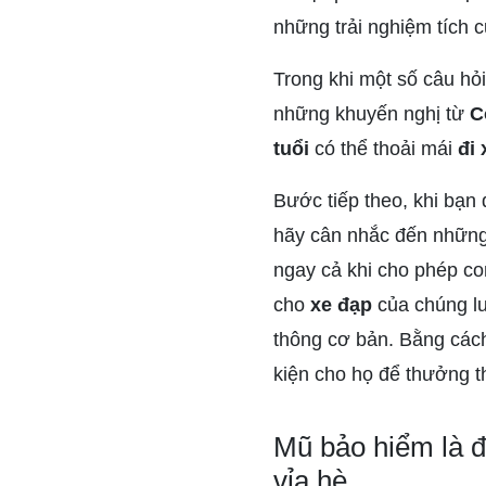
những trải nghiệm tích c
Trong khi một số câu hỏ
những khuyến nghị từ
C
tuổi
có thể thoải mái
đi 
Bước tiếp theo, khi bạ
hãy cân nhắc đến những 
ngay cả khi cho phép co
cho
xe đạp
của chúng lu
thông cơ bản. Bằng cách
kiện cho họ để thưởng t
Mũ bảo hiểm là đi
vỉa hè