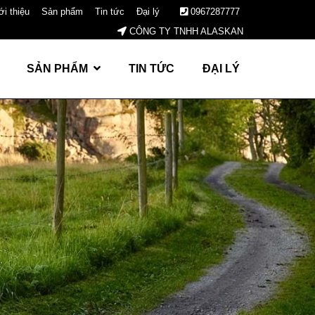
ới thiệu
Sản phẩm
Tin tức
Đại lý
0967287777
CÔNG TY TNHH ALASKAN
SẢN PHẨM
TIN TỨC
ĐẠI LÝ