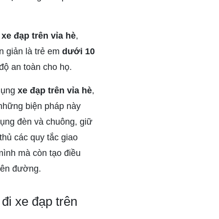
xe đạp trên vỉa hè
,
 giản là trẻ em
dưới 10
độ an toàn cho họ.
 dụng
xe đạp trên vỉa hè
,
 những biện pháp này
dụng đèn và chuông, giữ
hủ các quy tắc giao
mình mà còn tạo điều
trên đường.
đi xe đạp trên