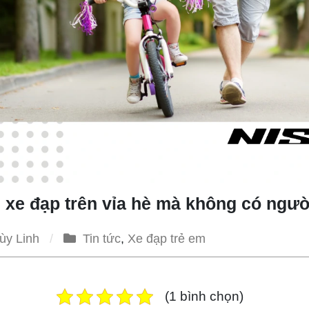
i xe đạp trên vỉa hè mà không có ngư
ùy Linh
Tin tức
,
Xe đạp trẻ em
(1 bình chọn)