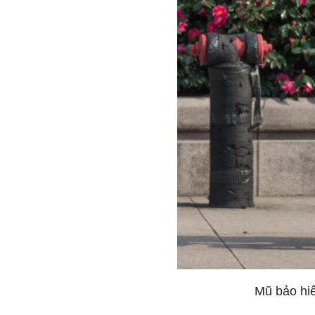
Mũ bảo hiể