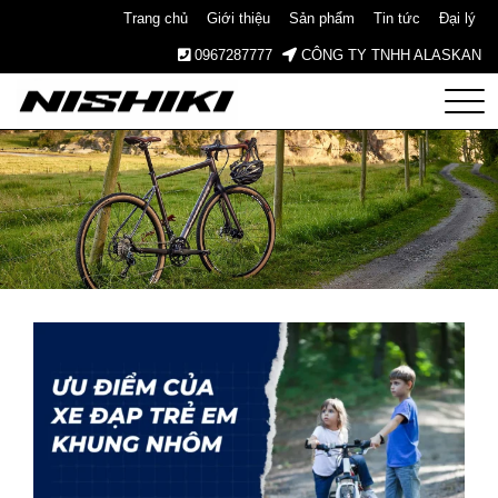
Trang chủ
Giới thiệu
Sản phẩm
Tin tức
Đại lý
0967287777
CÔNG TY TNHH ALASKAN
Nishiki
– Xe
Đạp
Nhật
Bản –
Since