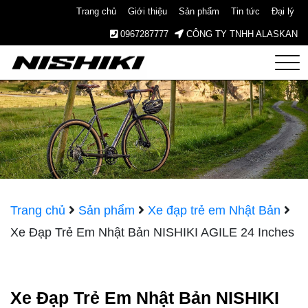
Trang chủ
Giới thiệu
Sản phẩm
Tin tức
Đại lý
0967287777
CÔNG TY TNHH ALASKAN
Nishiki
– Xe
Đạp
Nhật
Trang chủ
Sản phẩm
Xe đạp trẻ em Nhật Bản
Xe Đạp Trẻ Em Nhật Bản NISHIKI AGILE 24 Inches
Bản –
Since
Xe Đạp Trẻ Em Nhật Bản NISHIKI