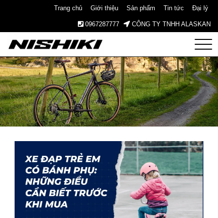
Trang chủ
Giới thiệu
Sản phẩm
Tin tức
Đại lý
0967287777
CÔNG TY TNHH ALASKAN
Nishiki
– Xe
Đạp
Nhật
Bản –
Since