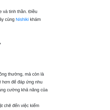
e và tinh thần. Điều
 hãy cùng
Nishiki
khám
y
hông thường, mà còn là
mẽ hơn để đáp ứng nhu
 tăng cường khả năng của
ặt chẽ đến việc kiểm