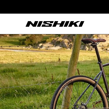
Nishiki – Xe Đạp
Nhật Bản – Since
1965