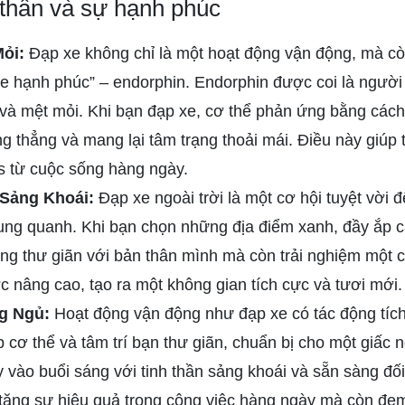
thần và sự hạnh phúc
Mỏi:
Đạp xe không chỉ là một hoạt động vận động, mà cò
 hạnh phúc” – endorphin. Endorphin được coi là người 
s và mệt mỏi. Khi bạn đạp xe, cơ thể phản ứng bằng cách
g thẳng và mang lại tâm trạng thoải mái. Điều này giúp
ess từ cuộc sống hàng ngày.
 Sảng Khoái:
Đạp xe ngoài trời là một cơ hội tuyệt vời đ
ung quanh. Khi bạn chọn những địa điểm xanh, đầy ắp c
ang thư giãn với bản thân mình mà còn trải nghiệm một 
 nâng cao, tạo ra một không gian tích cực và tươi mới.
ng Ngủ:
Hoạt động vận động như đạp xe có tác động tíc
p cơ thể và tâm trí bạn thư giãn, chuẩn bị cho một giấc 
y vào buổi sáng với tinh thần sảng khoái và sẵn sàng đố
 tăng sự hiệu quả trong công việc hàng ngày mà còn đe