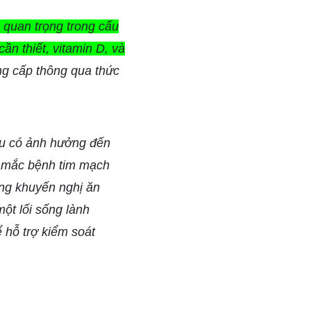
ò quan trọng trong cấu
ần thiết, vitamin D, và
ng cấp thông qua thức
đều có ảnh hưởng đến
ơ mắc bệnh tim mạch
ờng khuyến nghị ăn
một lối sống lành
 hỗ trợ kiểm soát