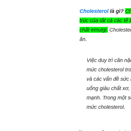
Cholesterol
là gì?
Ch
trúc của tất cả các tế
chất emulgi.
Cholester
ăn.
Việc duy trì cân n
mức cholesterol tr
và các vấn đề sức 
uống giàu chất xơ, 
mạnh. Trong một số
mức cholesterol.