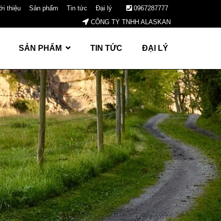
ới thiệu
Sản phẩm
Tin tức
Đại lý
0967287777
CÔNG TY TNHH ALASKAN
SẢN PHẨM
TIN TỨC
ĐẠI LÝ