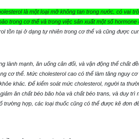
olesterol là một loại mỡ không tan trong nước, có vai tr
 bào trong cơ thể và trong việc sản xuất một số hormone c
ol tồn tại ở dạng tự nhiên trong cơ thể và cũng được cu
ặng lành mạnh, ăn uống cân đối, và vận động thể chất 
ong cơ thể. Mức cholesterol cao có thể làm tăng nguy c
khỏe khác. Để kiểm soát mức cholesterol, người ta thư
giảm ăn chất béo bão hòa và chất béo trans, và duy trì 
 trường hợp, các loại thuốc cũng có thể được kê đơn để