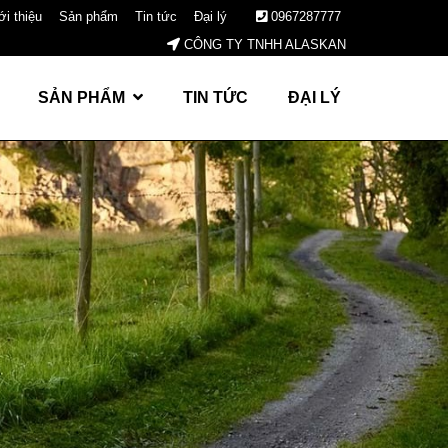
ới thiệu
Sản phẩm
Tin tức
Đại lý
0967287777
CÔNG TY TNHH ALASKAN
SẢN PHẨM
TIN TỨC
ĐẠI LÝ