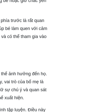
ng bé hoặc giữ chắc yên
phía trước là rất quan
iúp bé làm quen với cảm
n và có thể tham gia vào
ó thể ảnh hưởng đến họ.
, vai trò của bố mẹ là
ữ sự chú ý và quan sát
ể xuất hiện.
ình tập luyện. Điều này