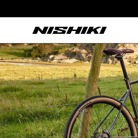
Nishiki – Xe Đạp
Nhật Bản – Since
1965