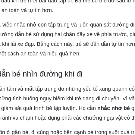
 đầu khi trẻ mới bắt đầu tập đi. Ba mẹ có thể đỡ sau lư
 an toàn và tự tin hơn.
, việc nhắc nhở con tập trung và luôn quan sát đường đi 
ướng dẫn bé sử dụng hai chân đẩy xe về phía trước, g
t khi lái xe đạp. Bằng cách này, trẻ sẽ dần dần tự tin hơ
ột cách an toàn và hiệu quả hơn.
ẫn bé nhìn đường khi đi
ân tâm và mất tập trung do những yếu tố xung quanh c
hững tình huống nguy hiểm khi trẻ đang di chuyển. Vì vậy
c giám sát quá trình bé tập luyện. Họ cần
nhắc nhở bé
gi
tránh va chạm hoặc đụng phải các chướng ngại vật có th
n ở gần bé, đi cùng hoặc bên cạnh bé trong suốt quá tr