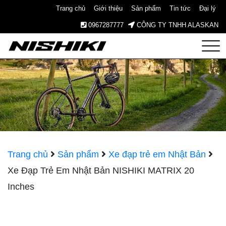
Trang chủ
Giới thiệu
Sản phẩm
Tin tức
Đại lý
0967287777
CÔNG TY TNHH ALASKAN
Nishiki
– Xe
Đạp
Nhật
Trang chủ
Sản phẩm
Xe đạp trẻ em Nhật Bản
Xe Đạp Trẻ Em Nhật Bản NISHIKI MATRIX 20
Bản –
Inches
Since